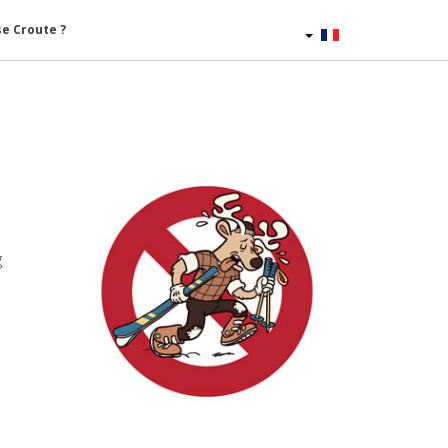
se Croute ?
Français
g