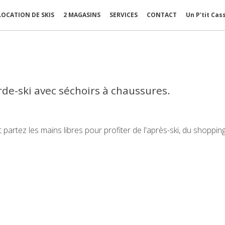
LOCATION DE SKIS
2 MAGASINS
SERVICES
CONTACT
Un P'tit Cas
de-ski avec séchoirs à chaussures.
.
artez les mains libres pour profiter de l'après-ski, du shoppin