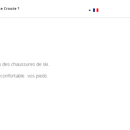
se Croute ?
Français
 des chaussures de ski...
 confortable : vos pieds.