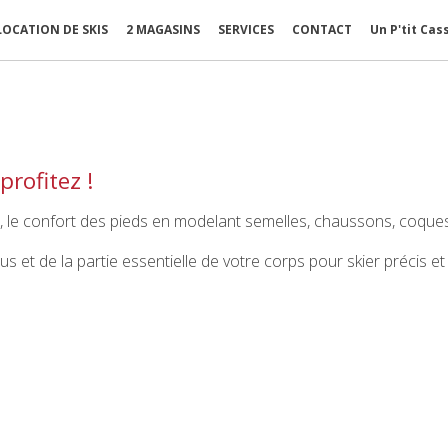
LOCATION DE SKIS
2 MAGASINS
SERVICES
CONTACT
Un P'tit Cas
profitez !
ux, le confort des pieds en modelant semelles, chaussons, coques
s et de la partie essentielle de votre corps pour skier précis et